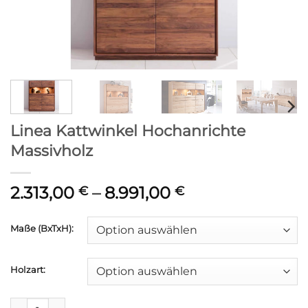
Linea Kattwinkel Hochanrichte
Massivholz
Preisspanne:
2.313,00
–
8.991,00
€
€
2.313,00 €
bis
Maße (BxTxH):
8.991,00 €
Holzart:
Linea Kattwinkel Hochanrichte Massivholz Menge