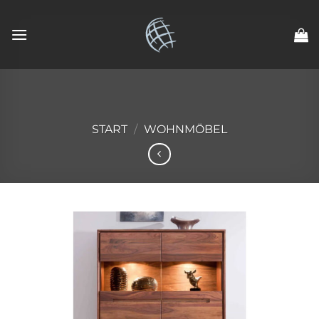
Zum
Inhalt
springen
START
/
WOHNMÖBEL