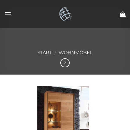
Zum
Inhalt
springen
START
/
WOHNMÖBEL