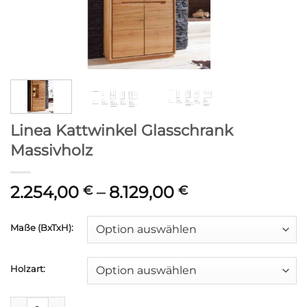
Linea Kattwinkel Glasschrank
Massivholz
Preisspanne:
2.254,00
–
8.129,00
€
€
2.254,00 €
bis
Maße (BxTxH):
8.129,00 €
Holzart:
Linea Kattwinkel Glasschrank Massivholz Menge